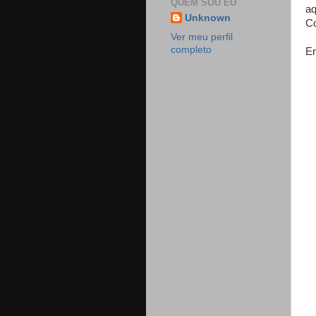
QUEM SOU EU
aq
Unknown
Co
Ver meu perfil
completo
En