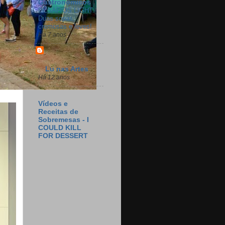
Gastronômicos
DESAFIOS LIGHT:
Duas sopas
cremosas e leves!
Há 7 anos
Lu nas Artes
Há 12 anos
Vídeos e
Receitas de
Sobremesas - I
COULD KILL
FOR DESSERT