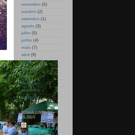
novembro
(5)
outubro
(2)
setembro
(1)
agosto
(3)
julho
(5)
junho
(4)
maio
(7)
abril
(9)
março
(19)
fevereiro
(9)
janeiro
(10)
dezembro
(10)
novembro
(2)
outubro
(1)
MINHA LISTA DE
BLOGS
Desafios