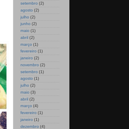
setembro
(2)
agosto
(2)
julho
(2)
junho
(2)
maio
(1)
abril
(2)
março
(1)
fevereiro
(1)
janeiro
(2)
novembro
(2)
setembro
(1)
agosto
(1)
julho
(2)
maio
(3)
abril
(2)
março
(4)
fevereiro
(1)
janeiro
(1)
dezembro
(4)