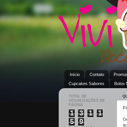
Início
Contato
Promo
Cupcakes Sabores
Bolos
TOTAL DE
QU
VISUALIZAÇÕES DE
PÁGINA
F
1
3
1
1
Ge
5
9
ac