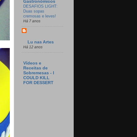
Gastronômicos
DESAFIOS LIGHT:
Duas sopas
cremosas e leves!
Há 7 anos
Lu nas Artes
Há 12 anos
Vídeos e
Receitas de
Sobremesas - I
COULD KILL
FOR DESSERT