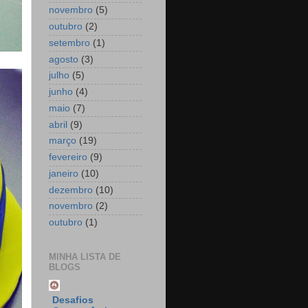
novembro
(5)
outubro
(2)
setembro
(1)
agosto
(3)
julho
(5)
junho
(4)
maio
(7)
abril
(9)
março
(19)
fevereiro
(9)
janeiro
(10)
dezembro
(10)
novembro
(2)
outubro
(1)
MINHA LISTA DE
BLOGS
Desafios