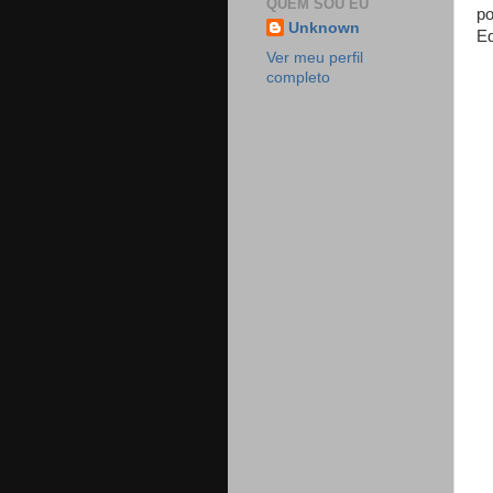
QUEM SOU EU
po
Unknown
Ed
Ver meu perfil
completo