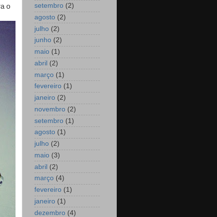
setembro
(2)
ra o
agosto
(2)
julho
(2)
junho
(2)
maio
(1)
abril
(2)
março
(1)
fevereiro
(1)
janeiro
(2)
novembro
(2)
setembro
(1)
agosto
(1)
julho
(2)
maio
(3)
abril
(2)
março
(4)
fevereiro
(1)
janeiro
(1)
dezembro
(4)