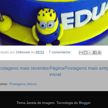
stado por
Unknown
às
08:01
7 comentários:
ostagens mais recentes
Página
Postagens mais anti
inicial
sinar:
Postagens (Atom)
Tema Janela de imagem. Tecnologia do
Blogger
.