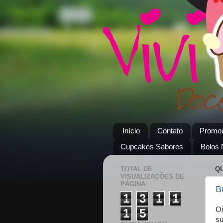
Início
Contato
Promo
Cupcakes Sabores
Bolos
TOTAL DE
QU
VISUALIZAÇÕES DE
PÁGINA
B
1
3
1
1
Oi
1
5
su