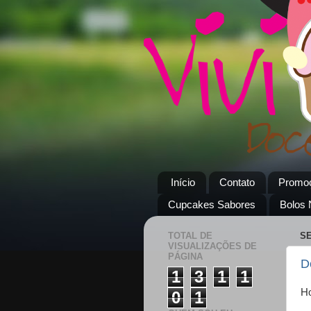
Início
Contato
Promo
Cupcakes Sabores
Bolos
TOTAL DE
SE
VISUALIZAÇÕES DE
PÁGINA
D
1
3
1
1
Ho
0
1