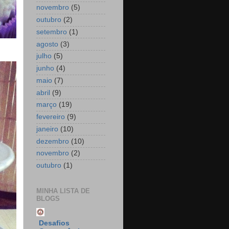
novembro
(5)
outubro
(2)
setembro
(1)
agosto
(3)
julho
(5)
junho
(4)
maio
(7)
abril
(9)
março
(19)
fevereiro
(9)
janeiro
(10)
dezembro
(10)
novembro
(2)
outubro
(1)
MINHA LISTA DE
BLOGS
Desafios