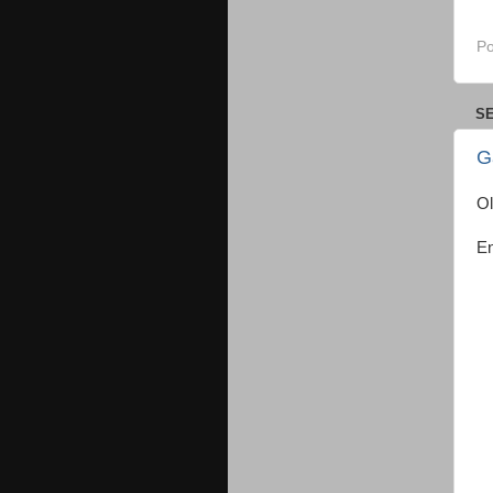
Po
SE
G
Ol
En