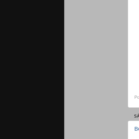
Po
SÁ
Bo