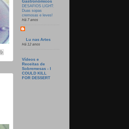
Gastronômicos
DESAFIOS LIGHT:
Duas sopas
cremosas e leves!
Há 7 anos
Lu nas Artes
Há 12 anos
Vídeos e
Receitas de
Sobremesas - I
COULD KILL
FOR DESSERT