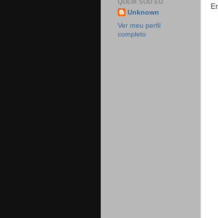
QUEM SOU EU
En
Unknown
Ver meu perfil
completo