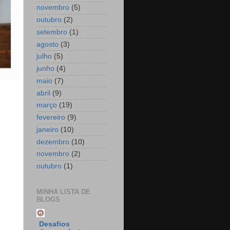
novembro
(5)
outubro
(2)
setembro
(1)
agosto
(3)
julho
(5)
junho
(4)
maio
(7)
abril
(9)
março
(19)
fevereiro
(9)
janeiro
(10)
dezembro
(10)
novembro
(2)
outubro
(1)
MINHA LISTA DE
BLOGS
Desafios