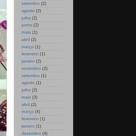
setembro
(2)
agosto
(2)
julho
(2)
junho
(2)
maio
(1)
abril
(2)
março
(1)
fevereiro
(1)
janeiro
(2)
novembro
(2)
setembro
(1)
agosto
(1)
julho
(2)
maio
(3)
abril
(2)
março
(4)
fevereiro
(1)
janeiro
(1)
dezembro
(4)