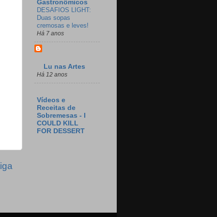
Gastronômicos
DESAFIOS LIGHT:
Duas sopas
cremosas e leves!
Há 7 anos
Lu nas Artes
Há 12 anos
Vídeos e
Receitas de
Sobremesas - I
COULD KILL
FOR DESSERT
iga