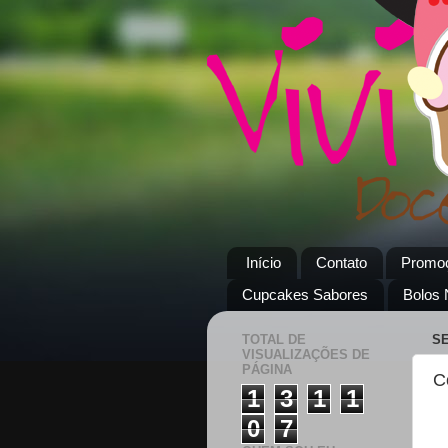
Início
Contato
Promo
Cupcakes Sabores
Bolos
TOTAL DE
SE
VISUALIZAÇÕES DE
PÁGINA
C
1
3
1
1
0
7