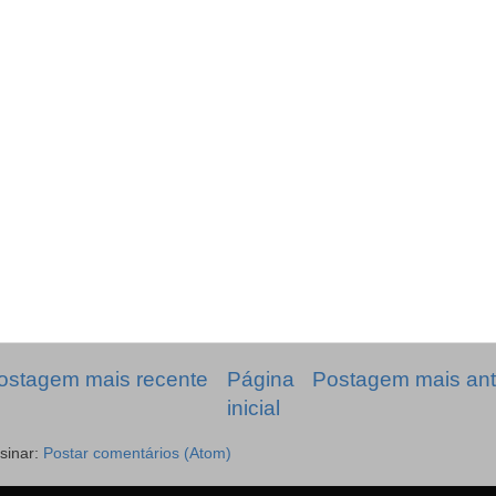
ostagem mais recente
Página
Postagem mais ant
inicial
sinar:
Postar comentários (Atom)