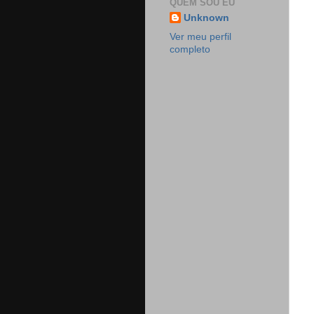
QUEM SOU EU
Unknown
Ver meu perfil
completo