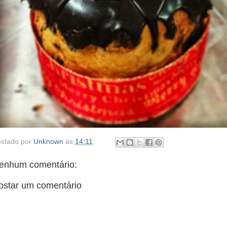
stado por
Unknown
às
14:11
enhum comentário:
ostar um comentário