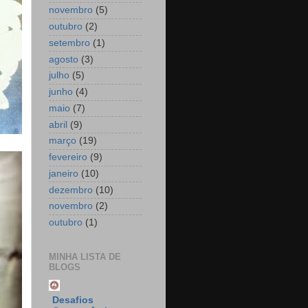
novembro
(5)
outubro
(2)
setembro
(1)
agosto
(3)
julho
(5)
junho
(4)
maio
(7)
abril
(9)
março
(19)
fevereiro
(9)
janeiro
(10)
dezembro
(10)
novembro
(2)
outubro
(1)
MINHA LISTA DE
BLOGS
Desafios