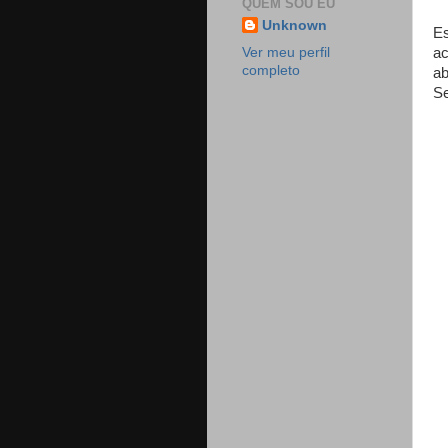
QUEM SOU EU
Unknown
Es
Ver meu perfil
ac
completo
ab
Se