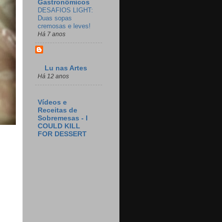
Gastronômicos
DESAFIOS LIGHT:
Duas sopas
cremosas e leves!
Há 7 anos
Lu nas Artes
Há 12 anos
Vídeos e
Receitas de
Sobremesas - I
COULD KILL
FOR DESSERT