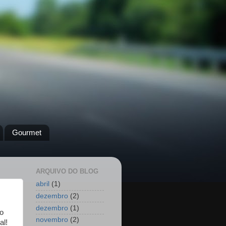
Gourmet
ARQUIVO DO BLOG
abril
(1)
dezembro
(2)
dezembro
(1)
ço
novembro
(2)
al!