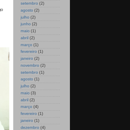
setembro
(2)
go
agosto
(2)
julho
(2)
junho
(2)
maio
(1)
abril
(2)
março
(1)
fevereiro
(1)
janeiro
(2)
novembro
(2)
setembro
(1)
agosto
(1)
julho
(2)
maio
(3)
abril
(2)
março
(4)
fevereiro
(1)
janeiro
(1)
dezembro
(4)