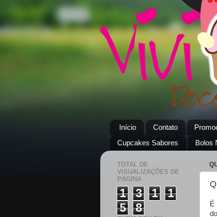
Início
Contato
Promo
Cupcakes Sabores
Bolos
TOTAL DE
QU
VISUALIZAÇÕES DE
PÁGINA
Q
1
3
1
1
É 
5
8
do