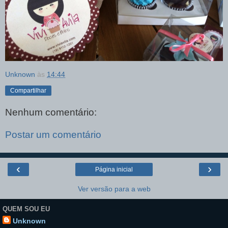
Unknown
às
14:44
Compartilhar
Nenhum comentário:
Postar um comentário
‹
›
Página inicial
Ver versão para a web
QUEM SOU EU
Unknown