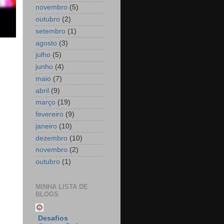
novembro
(5)
outubro
(2)
setembro
(1)
agosto
(3)
julho
(5)
junho
(4)
maio
(7)
abril
(9)
março
(19)
fevereiro
(9)
janeiro
(10)
dezembro
(10)
novembro
(2)
outubro
(1)
MINHA LISTA DE
BLOGS
Desafios