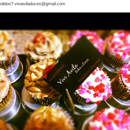
didos? viviaviladoces@gmail.com