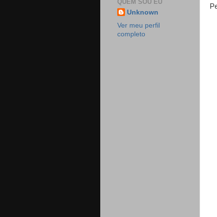
QUEM SOU EU
Pe
Unknown
Ver meu perfil
completo