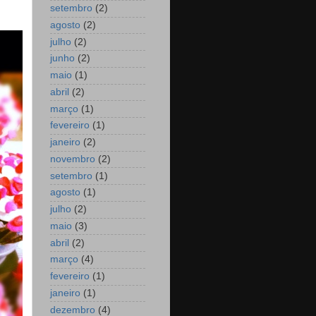
setembro
(2)
agosto
(2)
julho
(2)
junho
(2)
maio
(1)
abril
(2)
março
(1)
fevereiro
(1)
janeiro
(2)
novembro
(2)
setembro
(1)
agosto
(1)
julho
(2)
maio
(3)
abril
(2)
março
(4)
fevereiro
(1)
janeiro
(1)
dezembro
(4)