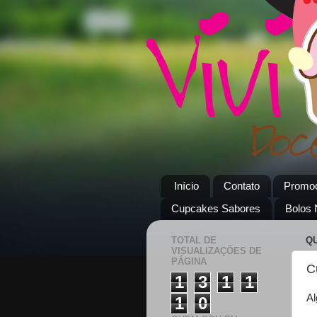
Início
Contato
Promo
Cupcakes Sabores
Bolos
TOTAL DE
QU
VISUALIZAÇÕES DE
PÁGINA
C
1
3
1
1
Al
1
0