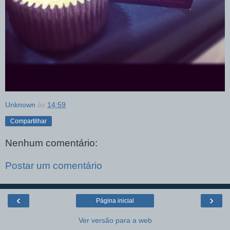
Unknown
às
14:59
Compartilhar
Nenhum comentário:
Postar um comentário
‹
›
Página inicial
Ver versão para a web